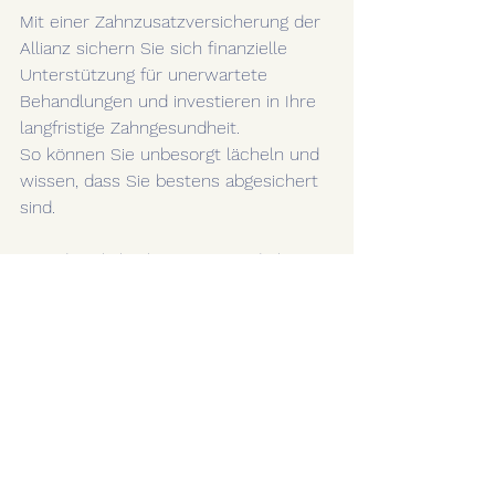
Mit einer Zahnzusatzversicherung der 
Allianz sichern Sie sich finanzielle 
Unterstützung für unerwartete 
Behandlungen und investieren in Ihre 
langfristige Zahngesundheit. 
So können Sie unbesorgt lächeln und 
wissen, dass Sie bestens abgesichert 
sind.
Grundsätzlich gilt: Der Gesunde hat 
viele Wünsche, der Kranke nur einen - 
wieder Gesund werden...
Möchten Sie mehr erfahren? Wir sind 
immer für Sie da und finden 
gemeinsam die bestmögliche Lösung
für Ihr strahlendes Lächeln.